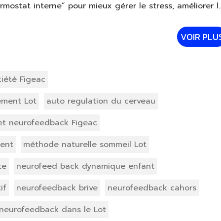
mostat interne” pour mieux gérer le stress, améliorer l
VOIR PLU
iété Figeac
ement Lot
auto regulation du cerveau
et neurofeedback Figeac
ment
méthode naturelle sommeil Lot
te
neurofeed back dynamique enfant
if
neurofeedback brive
neurofeedback cahors
neurofeedback dans le Lot