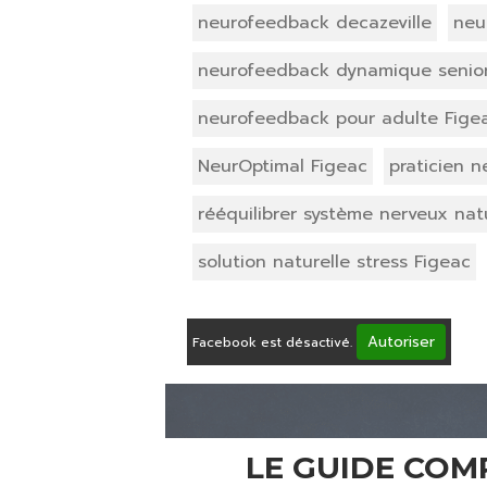
neurofeedback decazeville
neu
neurofeedback dynamique senio
neurofeedback pour adulte Fige
NeurOptimal Figeac
praticien 
rééquilibrer système nerveux nat
solution naturelle stress Figeac
Autoriser
Facebook est désactivé.
LE GUIDE CO