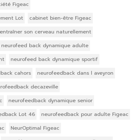
iété Figeac
ement Lot
cabinet bien-être Figeac
entraîner son cerveau naturellement
neurofeed back dynamique adulte
nt
neurofeed back dynamique sportif
dback cahors
neurofeedback dans l aveyron
rofeedback decazeville
c
neurofeedback dynamique senior
edback Lot 46
neurofeedback pour adulte Figeac
ac
NeurOptimal Figeac