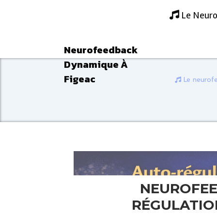
Panneau de gestion des cookies
Le Neuro
Neurofeedback
Dynamique À
Figeac
Le neurof
NEUROFEED
RÉGULATIO