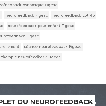
rofeedback dynamique Figeac
r
neurofeedback Figeac
neurofeedback Lot 46
ac
neurofeedback pour enfant Figeac
neurofeedback Figeac
urellement
séance neurofeedback Figeac
thérapie neurofeedback Figeac
MPLET DU NEUROFEEDBACK