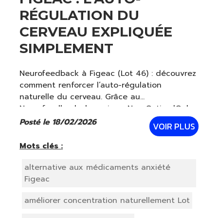
RÉGULATION DU
CERVEAU EXPLIQUÉE
SIMPLEMENT
Neurofeedback à Figeac (Lot 46) : découvrez
comment renforcer l’auto-régulation
naturelle du cerveau. Grâce au
Neurofeedback dynamique NeurOptimal®, le
cerveau apprend à ajuster son propre
Posté le 18/02/2026
VOIR PLUS
“thermostat interne” pour mieux gérer le
stress, améliorer le som
Mots clés :
alternative aux médicaments anxiété
Figeac
améliorer concentration naturellement Lot