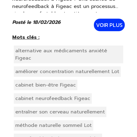
neurofeedback à Figeac est un processus
simple, confortable et entièrement non
invasif. Des capteurs sont placés
Posté le 18/02/2026
VOIR PLUS
délicatement sur le cuir chevelu afin
d’analyser l’activité cérébra
Mots clés :
alternative aux médicaments anxiété
Figeac
améliorer concentration naturellement Lot
cabinet bien-être Figeac
cabinet neurofeedback Figeac
entraîner son cerveau naturellement
méthode naturelle sommeil Lot