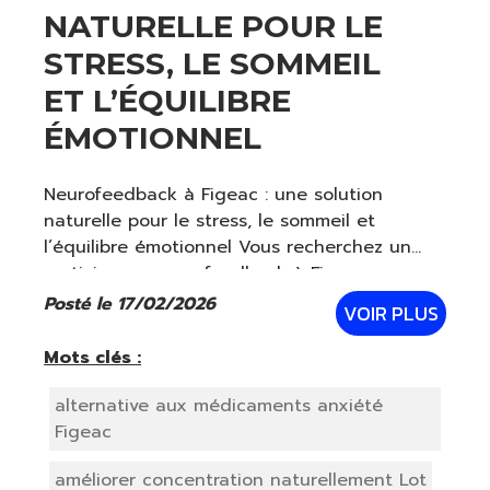
NATURELLE POUR LE
STRESS, LE SOMMEIL
ET L’ÉQUILIBRE
ÉMOTIONNEL
Neurofeedback à Figeac : une solution
naturelle pour le stress, le sommeil et
l’équilibre émotionnel Vous recherchez un
praticien en neurofeedback à Figeac pour
mieux gérer votre stress, améliorer votre
Posté le 17/02/2026
VOIR PLUS
sommeil ou retrouver une stabilité
émotionnelle
Mots clés :
alternative aux médicaments anxiété
Figeac
améliorer concentration naturellement Lot