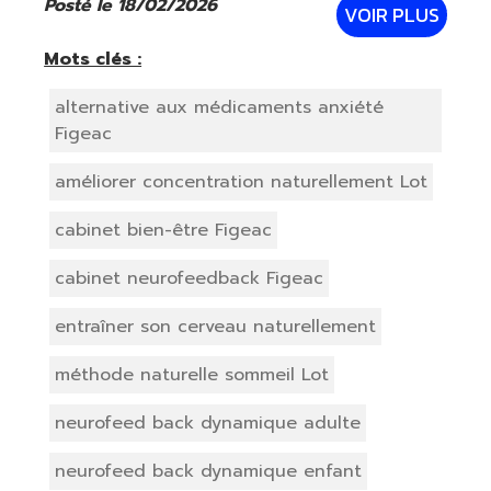
invasif. Des capteurs sont placés
Posté le 18/02/2026
VOIR PLUS
délicatement sur le cuir chevelu afin
d’analyser l’activité cérébra
Mots clés :
alternative aux médicaments anxiété
Figeac
améliorer concentration naturellement Lot
cabinet bien-être Figeac
cabinet neurofeedback Figeac
entraîner son cerveau naturellement
méthode naturelle sommeil Lot
neurofeed back dynamique adulte
neurofeed back dynamique enfant