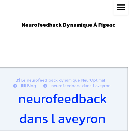
Panneau de gestion des cookies
Neurofeedback Dynamique À Figeac
Le neurofeed back dynamique NeurOptimal
Blog
neurofeedback dans l aveyron
neurofeedback
dans l aveyron