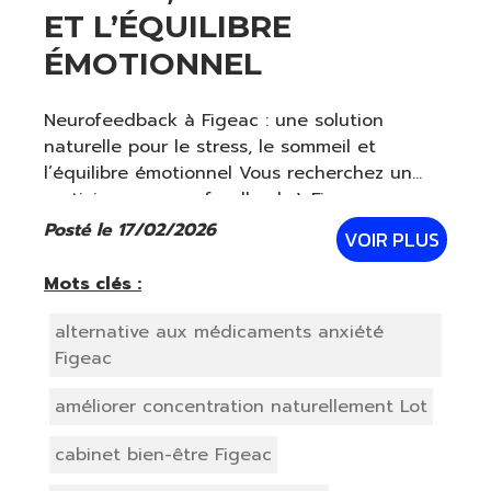
ET L’ÉQUILIBRE
ÉMOTIONNEL
Neurofeedback à Figeac : une solution
naturelle pour le stress, le sommeil et
l’équilibre émotionnel Vous recherchez un
praticien en neurofeedback à Figeac pour
mieux gérer votre stress, améliorer votre
Posté le 17/02/2026
VOIR PLUS
sommeil ou retrouver une stabilité
émotionnelle
Mots clés :
alternative aux médicaments anxiété
Figeac
améliorer concentration naturellement Lot
cabinet bien-être Figeac