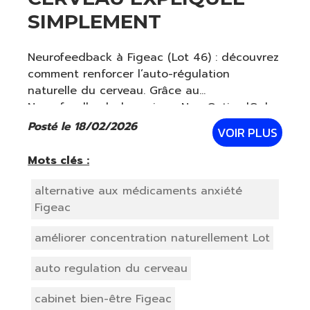
SIMPLEMENT
Neurofeedback à Figeac (Lot 46) : découvrez
comment renforcer l’auto-régulation
naturelle du cerveau. Grâce au
Neurofeedback dynamique NeurOptimal®, le
cerveau apprend à ajuster son propre
Posté le 18/02/2026
VOIR PLUS
“thermostat interne” pour mieux gérer le
stress, améliorer le som
Mots clés :
alternative aux médicaments anxiété
Figeac
améliorer concentration naturellement Lot
auto regulation du cerveau
cabinet bien-être Figeac