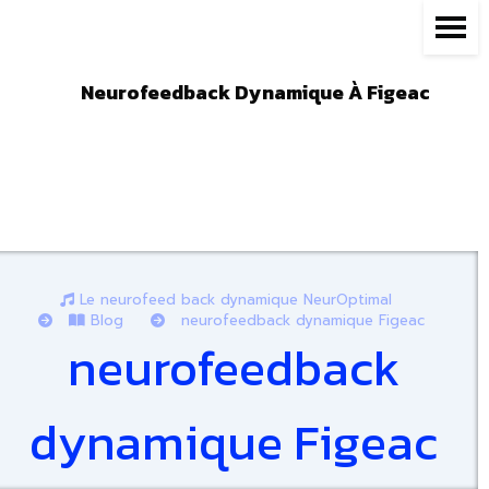
Panneau de gestion des cookies
Neurofeedback Dynamique À Figeac
Le neurofeed back dynamique NeurOptimal
Blog
neurofeedback dynamique Figeac
neurofeedback
dynamique Figeac