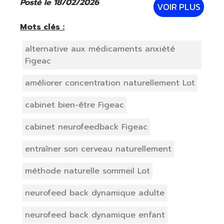
invasif. Des capteurs sont placés
Posté le 18/02/2026
VOIR PLUS
délicatement sur le cuir chevelu afin
d’analyser l’activité cérébra
Mots clés :
alternative aux médicaments anxiété
Figeac
améliorer concentration naturellement Lot
cabinet bien-être Figeac
cabinet neurofeedback Figeac
entraîner son cerveau naturellement
méthode naturelle sommeil Lot
neurofeed back dynamique adulte
neurofeed back dynamique enfant