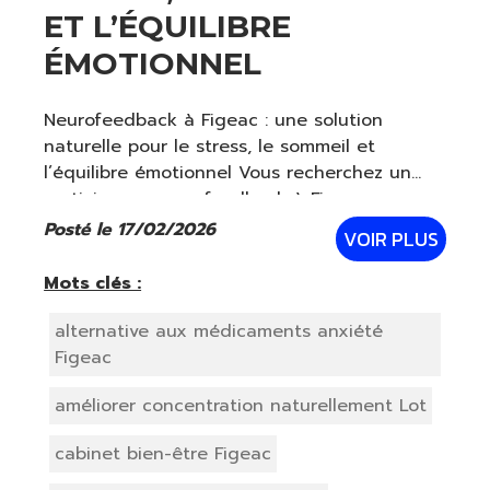
ET L’ÉQUILIBRE
ÉMOTIONNEL
Neurofeedback à Figeac : une solution
naturelle pour le stress, le sommeil et
l’équilibre émotionnel Vous recherchez un
praticien en neurofeedback à Figeac pour
mieux gérer votre stress, améliorer votre
Posté le 17/02/2026
VOIR PLUS
sommeil ou retrouver une stabilité
émotionnelle
Mots clés :
alternative aux médicaments anxiété
Figeac
améliorer concentration naturellement Lot
cabinet bien-être Figeac