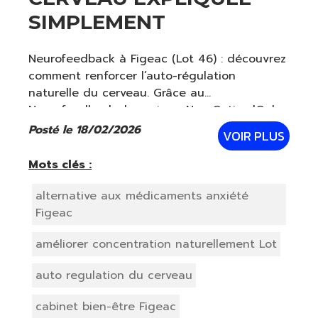
SIMPLEMENT
Neurofeedback à Figeac (Lot 46) : découvrez
comment renforcer l’auto-régulation
naturelle du cerveau. Grâce au
Neurofeedback dynamique NeurOptimal®, le
cerveau apprend à ajuster son propre
Posté le 18/02/2026
VOIR PLUS
“thermostat interne” pour mieux gérer le
stress, améliorer le som
Mots clés :
alternative aux médicaments anxiété
Figeac
améliorer concentration naturellement Lot
auto regulation du cerveau
cabinet bien-être Figeac