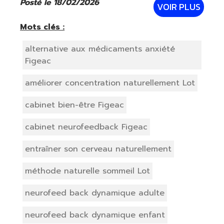
invasif. Des capteurs sont placés
Posté le 18/02/2026
VOIR PLUS
délicatement sur le cuir chevelu afin
d’analyser l’activité cérébra
Mots clés :
alternative aux médicaments anxiété
Figeac
améliorer concentration naturellement Lot
cabinet bien-être Figeac
cabinet neurofeedback Figeac
entraîner son cerveau naturellement
méthode naturelle sommeil Lot
neurofeed back dynamique adulte
neurofeed back dynamique enfant