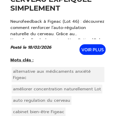
SIMPLEMENT
Neurofeedback à Figeac (Lot 46) : découvrez
comment renforcer l’auto-régulation
naturelle du cerveau. Grâce au
Neurofeedback dynamique NeurOptimal®, le
cerveau apprend à ajuster son propre
Posté le 18/02/2026
VOIR PLUS
“thermostat interne” pour mieux gérer le
stress, améliorer le som
Mots clés :
alternative aux médicaments anxiété
Figeac
améliorer concentration naturellement Lot
auto regulation du cerveau
cabinet bien-être Figeac